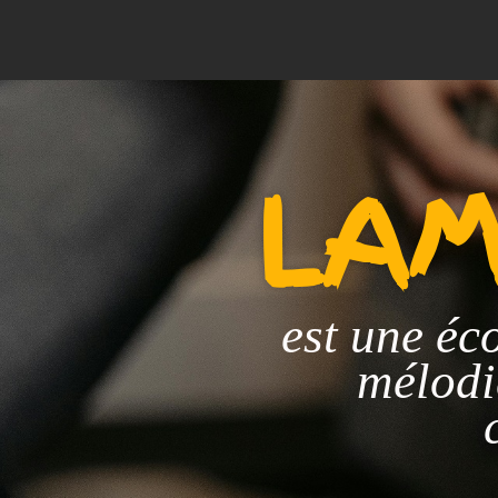
LAM
est une éc
mélodie