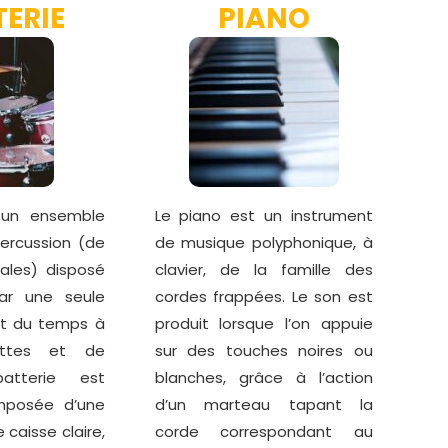
TERIE
PIANO
 un ensemble
Le piano est un instrument
ercussion (de
de musique polyphonique, à
ales) disposé
clavier, de la famille des
ar une seule
cordes frappées. Le son est
rt du temps à
produit lorsque l’on appuie
ettes et de
sur des touches noires ou
atterie est
blanches, grâce à l’action
mposée d’une
d’un marteau tapant la
 caisse claire,
corde correspondant au