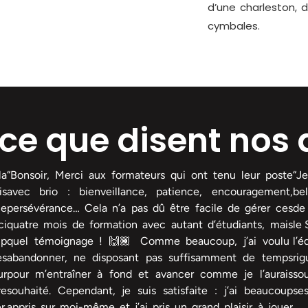
d’une charleston, 
cymbales.
ce que disent nos
la
“Bonsoir, Merci aux formateurs qui ont tenu leur poste
“Je
is
avec brio : bienveillance, patience, encouragement,
bel
ce
persévérance… Cela n’a pas dû être facile de gérer ces
de 
ci
quatre mois de formation avec autant d’étudiants, mais
le 
up
quel témoignage ! 🙌🏾 Comme beaucoup, j’ai voulu
l’é
es
abandonner, ne disposant pas suffisamment de temps
ri
ur
pour m’entraîner à fond et avancer comme je l’aurais
sou
re
souhaité. Cependant, je suis satisfaite : j’ai beaucoup
ses
r.
appris sur moi-même et j’ai pris un grand plaisir à jouer