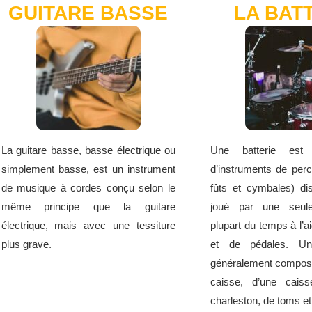
GUITARE BASSE
LA BAT
La guitare basse, basse électrique ou
Une batterie est
simplement basse, est un instrument
d’instruments de per
de musique à cordes conçu selon le
fûts et cymbales) di
même principe que la guitare
joué par une seule
électrique, mais avec une tessiture
plupart du temps à l’a
plus grave.
et de pédales. Une
généralement compos
caisse, d’une caiss
charleston, de toms e