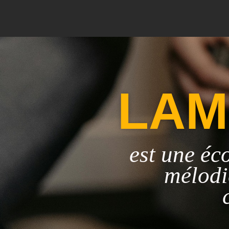
LAM
est une éc
mélodie