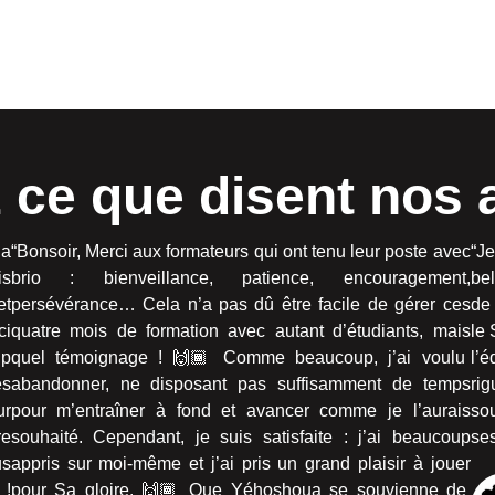
 ce que disent nos 
la
“Bonsoir, Merci aux formateurs qui ont tenu leur poste avec
“Je
is
brio : bienveillance, patience, encouragement,
bel
et
persévérance… Cela n’a pas dû être facile de gérer ces
de 
ci
quatre mois de formation avec autant d’étudiants, mais
le 
up
quel témoignage ! 🙌🏾 Comme beaucoup, j’ai voulu
l’é
es
abandonner, ne disposant pas suffisamment de temps
ri
ur
pour m’entraîner à fond et avancer comme je l’aurais
sou
re
souhaité. Cependant, je suis satisfaite : j’ai beaucoup
se
us
appris sur moi-même et j’ai pris un grand plaisir à jouer
 !
pour Sa gloire. 🙌🏾 Que Yéhoshoua se souvienne de