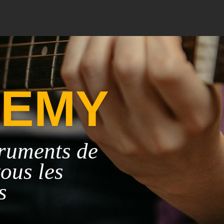
DEMY
truments de
tous les
s